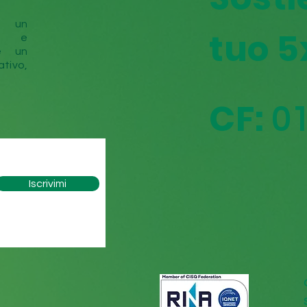
e un
tuo 5
to e
e un
tivo,
C
F:
0
Iscrivimi