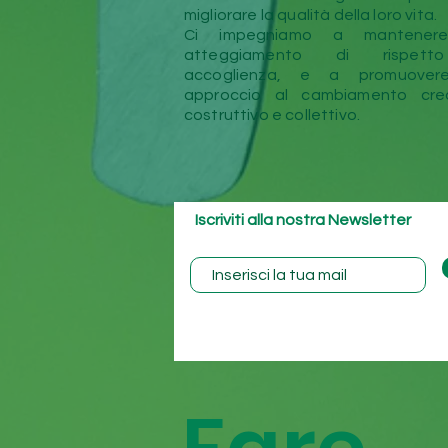
migliorare la qualità della loro vita.
Ci impegniamo a mantener
atteggiamento di rispet
accoglienza, e a promuover
approccio al cambiamento crea
costruttivo e collettivo.
Iscriviti alla nostra
Newsletter