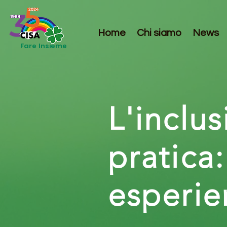
Home
Chi siamo
News
Fare Insieme
L'inclus
pratica
esperie