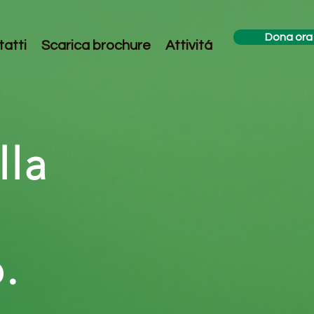
Dona ora
atti
Scarica brochure
Attivitá
lla
.