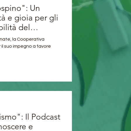
ospino": Un
tà e gioia per gli
ilità del
te
enate, la Cooperativa
r il suo impegno a favore
ismo": Il Podcast
noscere e