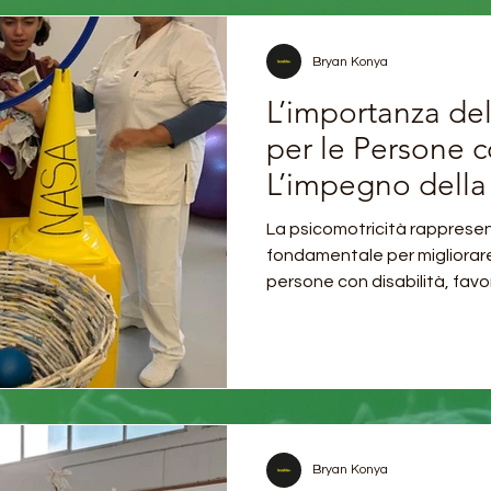
Bryan Konya
L’importanza del
per le Persone c
L’impegno della
CISA a Mercato
La psicomotricità rapprese
fondamentale per migliorare 
persone con disabilità, favore
Bryan Konya