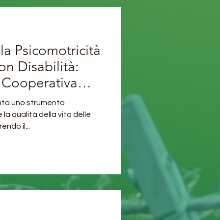
la Psicomotricità
on Disabilità:
 Cooperativa
 Saraceno
nta uno strumento
la qualità della vita delle
ndo il...