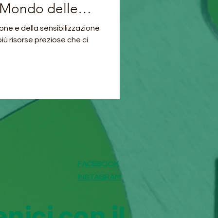
 Mondo delle
che
ne e della sensibilizzazione
ù risorse preziose che ci
FACEBOOK
INSTAGRAM
nici con il