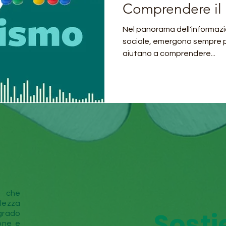
Comprendere il
Persone Autisti
Nel panorama dell'informazio
sociale, emergono sempre pi
aiutano a comprendere...
 che
lezza
Sostie
grado
sone e