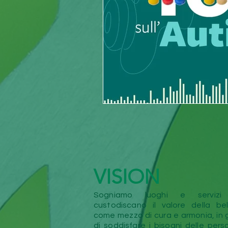
VISION
Sogniamo luoghi e servizi
custodiscano il valore della bel
come mezzo di cura e armonia, in 
di soddisfare i bisogni delle per