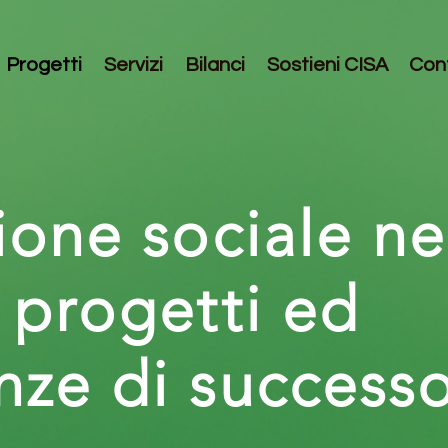
Progetti
Servizi
Bilanci
Sostieni CISA
Cont
ione sociale ne
: progetti ed
nze di successo