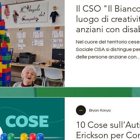
Il CSO "Il Bianc
luogo di creativi
anziani con disab
territorio cesena
Nel cuore del territorio ces
Sociale CISA si distingue pe
delle persone anziane con...
Bryan Konya
10 Cose sull’Aut
Erickson per Co