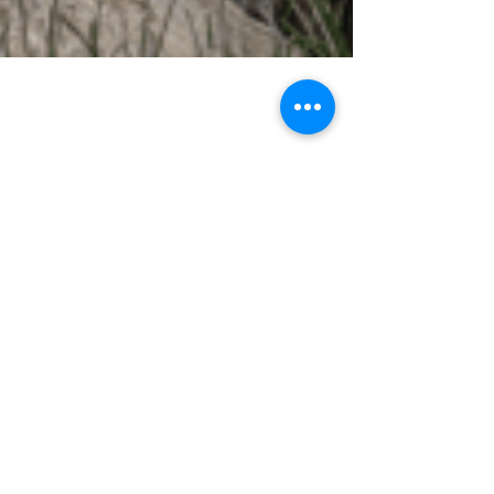
"The A Word": Uno
Sguardo all'Autismo
che Unisce e Istruisce
In un panorama televisivo sempre più
attento alle tematiche sociali, la serie "The
A Word" emerge come un prezioso
strumento di...
VISION
Sogniamo luoghi e servizi che custodiscano