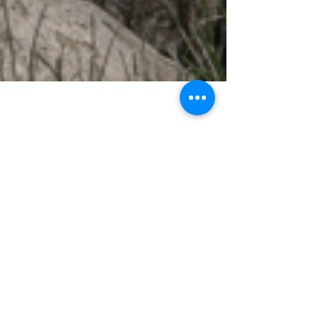
"The A Word": Uno
Sguardo all'Autismo
che Unisce e Istruisce
In un panorama televisivo sempre più
attento alle tematiche sociali, la serie "The
A Word" emerge come un prezioso
strumento di...